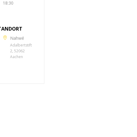
18:30
TANDORT
Nahwé
Adalbertstift
2, 52062
Aachen