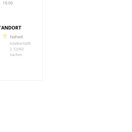
16:00
TANDORT
Nahwé
Adalbertstift
2, 52062
Aachen